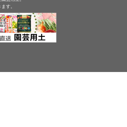
きます
。