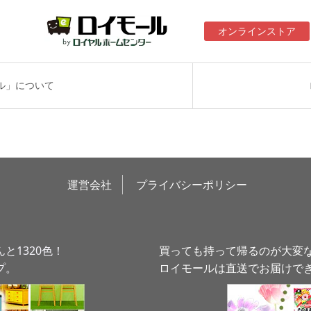
オンラインストア
ル」について
運営会社
プライバシーポリシー
と1320色！
買っても持って帰るのが大変
プ。
ロイモールは直送でお届けで