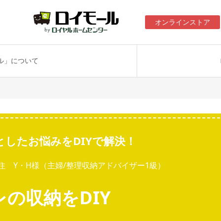
オンラインストア
ル」について
としたお悩みをDIYで解決！
住 Y・H様（主婦/整理収納アドバイザー1級）
の収納をDIY