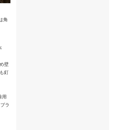
は角
本
め壁
も釘
除用
レブラ