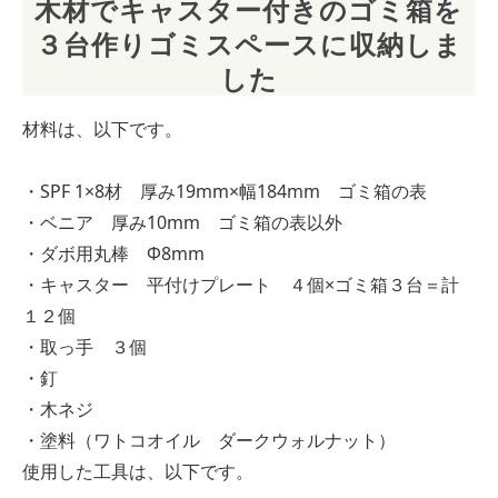
木材でキャスター付きのゴミ箱を
３台作りゴミスペースに収納しま
した
材料は、以下です。
・SPF 1×8材 厚み19mm×幅184mm ゴミ箱の表
・ベニア 厚み10mm ゴミ箱の表以外
・ダボ用丸棒 Φ8mm
・キャスター 平付けプレート ４個×ゴミ箱３台＝計
１２個
・取っ手 ３個
・釘
・木ネジ
・塗料（ワトコオイル ダークウォルナット）
使用した工具は、以下です。