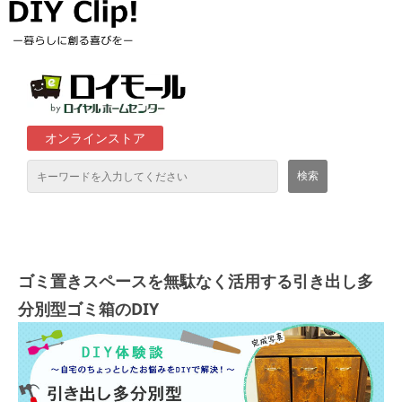
オンラインストア
通販サイト「ロイモール」について
ロイヤルホームセンター店舗
ゴミ置きスペースを無駄なく活用する引き出し多
分別型ゴミ箱のDIY