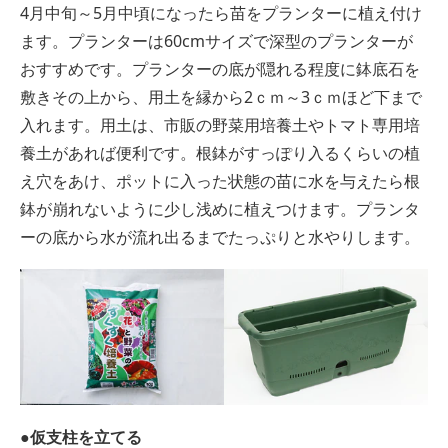
4月中旬～5月中頃になったら苗をプランターに植え付け
ます。プランターは60cmサイズで深型のプランターが
おすすめです。プランターの底が隠れる程度に鉢底石を
敷きその上から、用土を縁から2ｃｍ～3ｃｍほど下まで
入れます。用土は、市販の野菜用培養土やトマト専用培
養土があれば便利です。根鉢がすっぽり入るくらいの植
え穴をあけ、ポットに入った状態の苗に水を与えたら根
鉢が崩れないように少し浅めに植えつけます。プランタ
ーの底から水が流れ出るまでたっぷりと水やりします。
●仮支柱を立てる