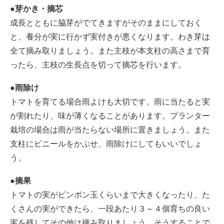
●芽かき・摘芯
成長とともに脇芽がでてきますがそのままにしておく
と、養分が実に行かず実付きが悪くなります。わき芽は
全て摘み取りましょう。また主枝が本支柱の高さまで育
ったら、主枝の生長点を切って摘芯を行います。
●雨除け
トマトを育てる場合雨よけも大切です。雨に当たると実
が割れたり、味が薄くなることがあります。プランター
栽培の場合は雨が当たらない場所に置きましょう。また
支柱にビニールをかぶせ、雨除けにしてもいいでしょ
う。
●摘果
トマトの実がピンポン玉くらいまで大きくなったり、た
くさんの実ができたら、一段あたり３～４個育ちの良い
実を残してその他は摘み取りましょう。そうすることで