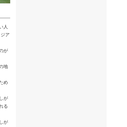
い人
タジア
のが
の地
ため
しが
れる
しが