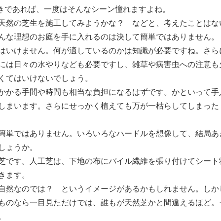
きであれば、一度はそんなシーン憧れますよね。
天然の芝生を施工してみようかな？ などと、考えたことはな
んな理想のお庭を手に入れるのは決して簡単ではありません。
はいけません。何が適しているのかは知識が必要ですね。さら
には日々の水やりなども必要ですし、雑草や病害虫への注意も
くてはいけないでしょう。
かかる手間や時間も相当な負担になるはずです。かといって手
しまいます。さらにせっかく植えても万が一枯らしてしまった
簡単ではありません。いろいろなハードルを想像して、結局あ
しょうか。
芝です。人工芝は、下地の布にパイル繊維を張り付けてシート
きます。
自然なのでは？ というイメージがあるかもしれません。しか
ものなら一目見ただけでは、誰もが天然芝かと間違えるほど。
。