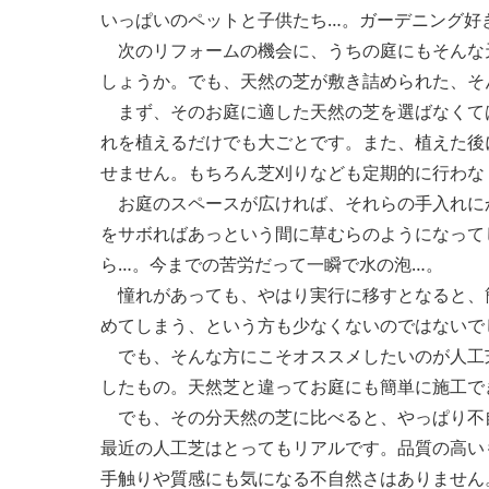
いっぱいのペットと子供たち…。ガーデニング好
次のリフォームの機会に、うちの庭にもそんな
しょうか。でも、天然の芝が敷き詰められた、そ
まず、そのお庭に適した天然の芝を選ばなくて
れを植えるだけでも大ごとです。また、植えた後
せません。もちろん芝刈りなども定期的に行わな
お庭のスペースが広ければ、それらの手入れに
をサボればあっという間に草むらのようになって
ら…。今までの苦労だって一瞬で水の泡…。
憧れがあっても、やはり実行に移すとなると、
めてしまう、という方も少なくないのではないで
でも、そんな方にこそオススメしたいのが人工
したもの。天然芝と違ってお庭にも簡単に施工で
でも、その分天然の芝に比べると、やっぱり不
最近の人工芝はとってもリアルです。品質の高い
手触りや質感にも気になる不自然さはありません