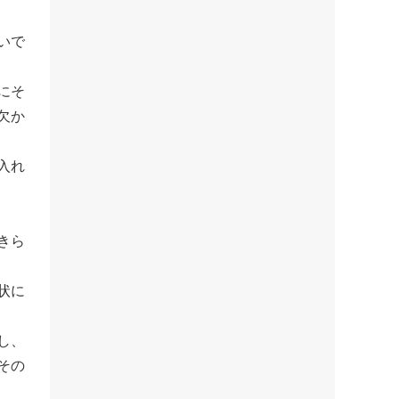
いで
にそ
欠か
入れ
きら
状に
し、
その