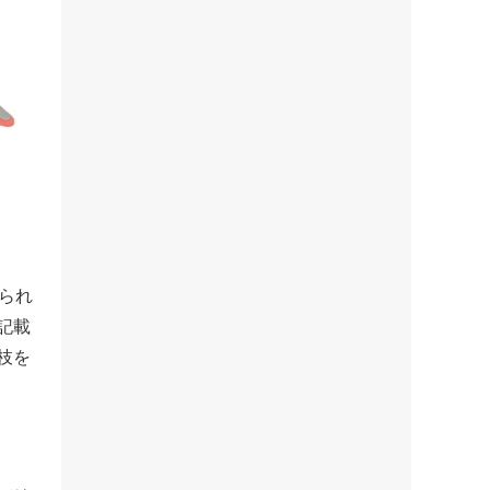
られ
記載
枝を