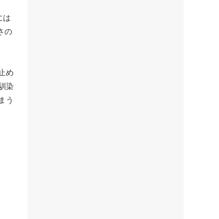
には
さの
止め
馴染
まう