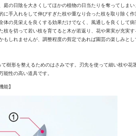
、庭の日陰を大きくしてほかの植物の日当たりを奪ってしまい
的に手入れをして伸びすぎた枝や重なり合った枝を取り除く作
全体の見栄えを良くする効果だけでなく、風通しを良くして病
た枝を切って若い枝を育てると木が若返り、花や果実が充実す
かもしれませんが、調整程度の剪定であれば園芸の楽しみとし
って樹形を整えるためのはさみです。刃先を使って細い枝や花
万能性の高い道具です。
機能】