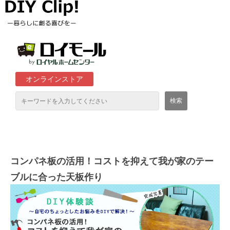
オンラインストア
通販サイト「ロイモール」について
ロイヤルホームセンター店舗
コンパネ板の活用！コストを抑えて我が家のテー
ブルに合った天板作り