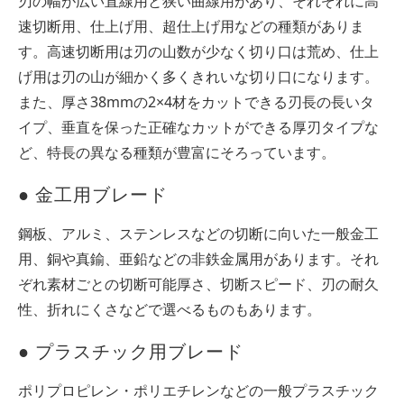
刃の幅が広い直線用と狭い曲線用があり、それぞれに高
速切断用、仕上げ用、超仕上げ用などの種類がありま
す。高速切断用は刃の山数が少なく切り口は荒め、仕上
げ用は刃の山が細かく多くきれいな切り口になります。
また、厚さ38mmの2×4材をカットできる刃長の長いタ
イプ、垂直を保った正確なカットができる厚刃タイプな
ど、特長の異なる種類が豊富にそろっています。
● 金工用ブレード
鋼板、アルミ、ステンレスなどの切断に向いた一般金工
用、銅や真鍮、亜鉛などの非鉄金属用があります。それ
ぞれ素材ごとの切断可能厚さ、切断スピード、刃の耐久
性、折れにくさなどで選べるものもあります。
● プラスチック用ブレード
ポリプロピレン・ポリエチレンなどの一般プラスチック