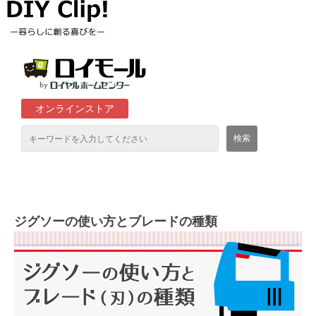
オンラインストア
通販サイト「ロイモール」について
ロイヤルホームセンター店舗
ジグソーの使い方とブレードの種類