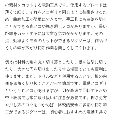
の素材をカットする電動工具です。使用するブレードは
薄くて細く、それをノコギリと同じように往復させるた
め、曲線加工が簡単にできます。手工具にも曲線を切る
ことができる糸ノコや挽き廻しノコがありますが、長い
距離をカットするには大変な労力がかかります。その
点、効率よく曲線のカットができるジグソーは、作品づ
くりの幅が広がり切断作業を楽しくしてくれます。
例えば材料の角を丸く切り落としたり、板を波型に切っ
たり、大きな円を切り出したりする場面でとても便利に
使えます。また、ドリルなどと併用することで、板の内
側を四角く切り抜くことだって簡単です。電動ノコギリ
というと丸ノコがありますが、刃が高速で回転するため
中上級者でも常に取り扱いに注意が必要です。押さえ方
や押し方のコツをつかめば、比較的安全に多彩な切断加
工ができるジグソーは、初心者におすすめの電動工具で