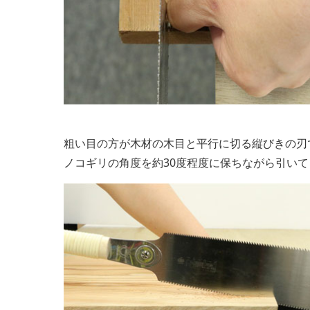
粗い目の方が木材の木目と平行に切る縦びきの刃
ノコギリの角度を約30度程度に保ちながら引い