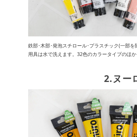
鉄部･木部･発泡スチロール･プラスチック(一部
用具は水で洗えます。32色のカラータイプのほ
2.ヌ