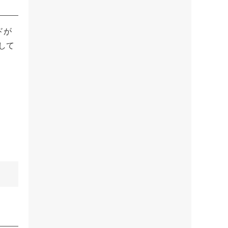
ドが
して