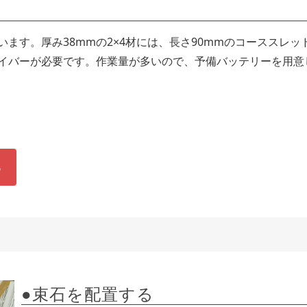
ます。厚み38mmの2×4材には、長さ90mmのコーススレッ
イバーが必要です。作業量が多いので、予備バッテリーを用意
る
●束石を配置する