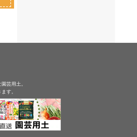
な園芸用土。
きます
。