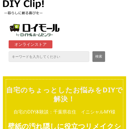
オンラインストア
通販サイト「ロイモール」について
自宅のちょっとしたお悩みをDIYで
ロイヤルホームセンター店舗
解決！
自宅のDIY体験談：千葉県在住 イニシャルMY様
壁紙の汚れ隠しに役立つリメイクシ