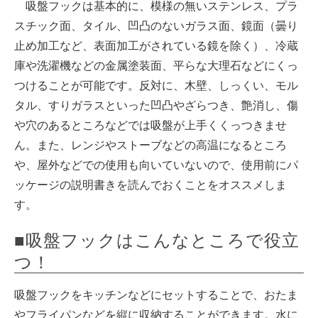
吸盤フックは基本的に、模様の無いステンレス、プラ
スチック面、タイル、凹凸のないガラス面、鏡面（曇り
止め加工など、表面加工がされている鏡を除く）、冷蔵
庫や洗濯機などの金属塗装面、平らな大理石などにくっ
つけることが可能です。反対に、木壁、しっくい、モル
タル、すりガラスといった凹凸やざらつき、艶消し、傷
や穴のあるところなどでは吸盤が上手くくっつきませ
ん。また、レンジやストーブなどの高温になるところ
や、屋外などでの使用も向いていないので、使用前にパ
ッケージの説明書きを読んでおくことをオススメしま
す。
■吸盤フックはこんなところで役立
つ！
吸盤フックをキッチンなどにセットすることで、おたま
やフライパンなどを縦に収納することができます。水に