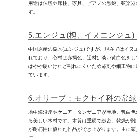
用途は仏壇や床柱、家具、ピアノの黒鍵、弦楽器
す。
5.エンジュ(槐、イヌエンジュ
中国原産の樹木(エンジュ)ですが、現在ではイ
れており、心材は赤褐色、辺材は淡い黄白色をし
はやや硬いけれど割れにくいため彫刻や細工物に
ています。
6.オリーブ：モクセイ科の常
地中海沿岸やケニア、タンザニアが産地。乳白色
る美しい木材です。木質は重硬で緻密。乾燥が難
が耐朽性に優れた作品ができ上がります。主に家