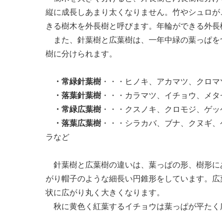
縦に成長しあまり太くなりません。竹やシュロが
きる樹木を外長樹と呼びます。年輪ができる外長
また、針葉樹と広葉樹は、一年中緑の葉っぱを
樹に分けられます。
・常緑針葉樹
・・・ヒノキ、アカマツ、クロマ
・落葉針葉樹
・・・カラマツ、イチョウ、メタ
・常緑広葉樹
・・・クスノキ、クロモジ、ゲッ
・落葉広葉樹
・・・シラカバ、ブナ、クヌギ、
ラなど
針葉樹と広葉樹の違いは、葉っぱの形、樹形に
がり帽子のような細長い円錐形をしています。広
状に広がり丸く大きくなります。
秋に黄色く紅葉するイチョウは葉っぱが平たく