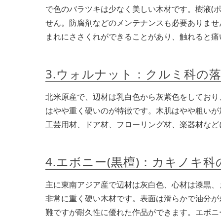
で色のバラツキは少なく美しい木材です。樹液(
せん。防腐剤などのメンテナンスも必要ありませ
まれにささくれができることがあり、触れると痛
3.ウォルナット：クルミ科の
北米原産で、辺材は乳白色から灰紫色をしており
はやや重く硬いのが特徴です。木肌はやや粗いが
工芸用材、ドア材、フローリング材、楽器材など
4.エボニー(黒檀)：カキノキ
主に東南アジア産で辺材は灰白色、心材は漆黒、
非常に重く硬い木材です。表面は滑らかで油分が
難ですが耐久性に優れた作品ができます。エボニ