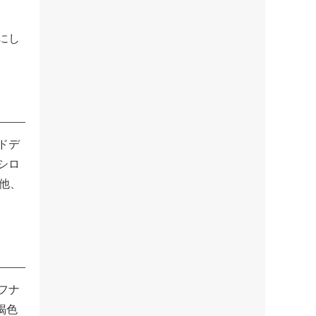
にし
ドデ
シロ
他、
フナ
褐色