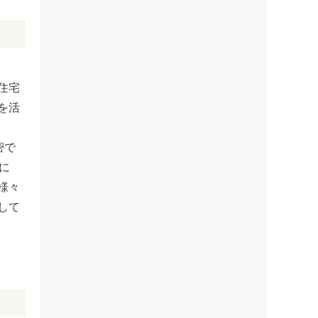
住宅
を活
密で
に
様々
して