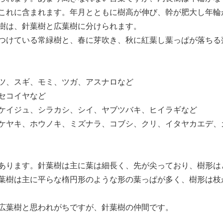
これに含まれます。年月とともに樹高が伸び、幹が肥大し年輪
樹は、針葉樹と広葉樹に分けられます。
つけている常緑樹と、春に芽吹き、秋に紅葉し葉っぱが落ちる
ツ、スギ、モミ、ツガ、アスナロなど
セコイヤなど
ケイジュ、シラカシ、シイ、ヤブツバキ、ヒイラギなど
ケヤキ、ホウノキ、ミズナラ、コブシ、クリ、イタヤカエデ、
あります。針葉樹は主に葉は細長く、先が尖っており、樹形は
葉樹は主に平らな楕円形のような形の葉っぱが多く、樹形は枝
広葉樹と思われがちですが、針葉樹の仲間です。