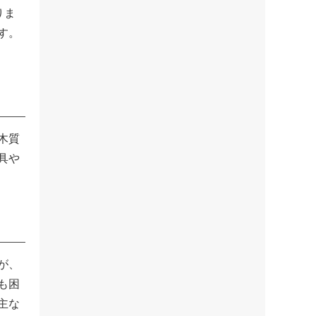
りま
す。
木質
具や
が、
も困
主な