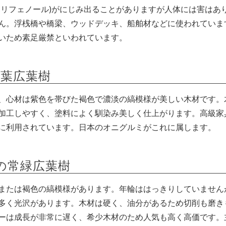
ポリフェノール)がにじみ出ることがありますが人体には害はあ
ん。浮桟橋や橋梁、ウッドデッキ、船舶材などに使われていま
いため素足厳禁といわれています。
落葉広葉樹
、心材は紫色を帯びた褐色で濃淡の縞模様が美しい木材です。
加工しやすく、塗料によく馴染み美しく仕上がります。高級家
に利用されています。日本のオニグルミがこれに属します。
科の常緑広葉樹
または褐色の縞模様があります。年輪ははっきりしていません
多く光沢があります。木材は硬く、油分があるため切削も磨き
ーは成長が非常に遅く、希少木材のため人気も高く高価です。