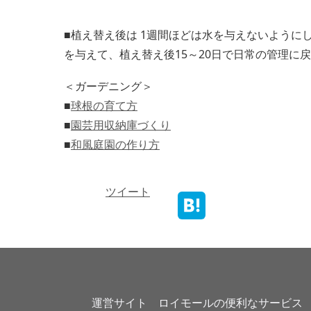
■植え替え後は 1週間ほどは水を与えないように
を与えて、植え替え後15～20日で日常の管理に
＜ガーデニング＞
■
球根の育て方
■
園芸用収納庫づくり
■
和風庭園の作り方
ツイート
運営サイト　ロイモールの便利なサービス