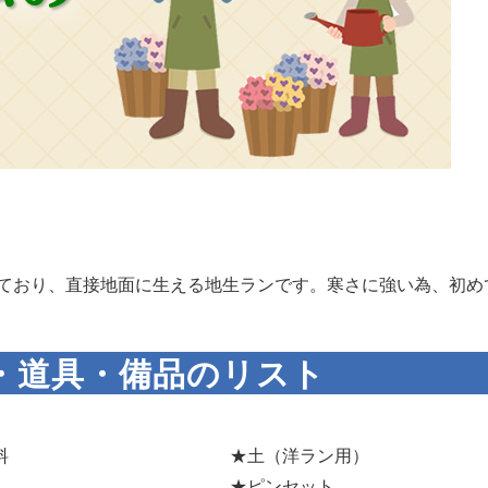
ており、直接地面に生える地生ランです。寒さに強い為、初め
・道具・備品のリスト
料
★土（洋ラン用）
★ピンセット