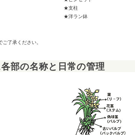
★支柱
★洋ラン鉢
でご了承ください。
ム各部の名称と日常の管理