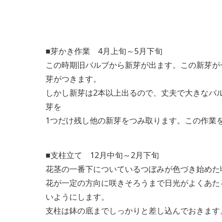
■芽かき作業 4月上旬～5月下旬
この時期旧バルブから新芽が出ます。この新芽が
芽がつきます。
しかし新芽は2本以上出るので、丈夫で大きなバ
芽を
1つだけ残し他の新芽をつみ取ります。この作業
■支柱立て 12月中旬～2月下旬
花茎の一番下についているつぼみが色づき始めた
花が一定の方向に咲きそろうまで日光がよくあた
いようにします。
支柱は鉢の底までしっかりと差し込んでおきます