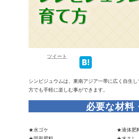
ツイート
シンビジュウムは、東南アジア一帯に広く自生し
方でも手軽に楽しむ事ができます。
必要な材料
★水ゴケ
★液体肥
★固形肥料
★水さし